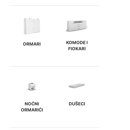
KOMODE I
ORMARI
FIOKARI
NOĆNI
DUŠECI
ORMARIĆI