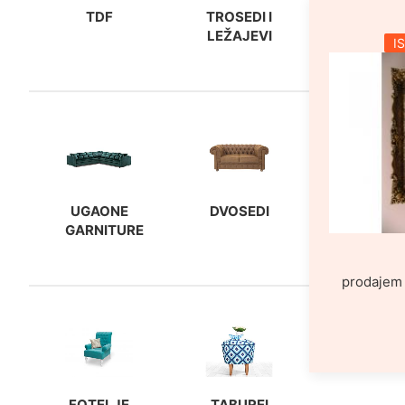
TDF
TROSEDI I
LEŽAJEVI
I
UGAONE
DVOSEDI
GARNITURE
prodajem 
FOTELJE
TABUREI